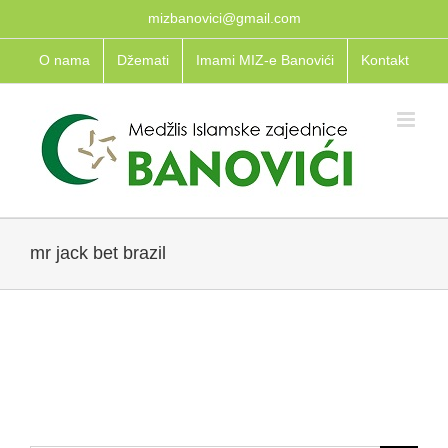
Skip
mizbanovici@gmail.com
to
O nama
Džemati
Imami MIZ-e Banovići
Kontakt
content
mr jack bet brazil