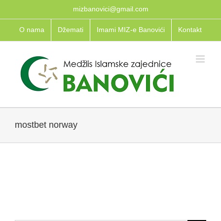
Skip
mizbanovici@gmail.com
to
O nama
Džemati
Imami MIZ-e Banovići
Kontakt
content
mostbet norway