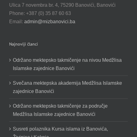
Ulica 7 novembra br. 4, 75290 Banovići, Banovići
Phone: +387 (0) 35 87 60 63
Email:
admin@mizbanovici.ba
Najnoviji članci
Održano mektepsko takmičenje na nivou Medžlisa
Islamske zajednice Banovići
Svečana mektepska akademija Medžlisa Islamske
zajednice Banovići
Održano mektepsko takmičenje za područje
Medžlisa Islamske zajednice Banovići
Susreti polaznika Kursa islama iz Banovića,