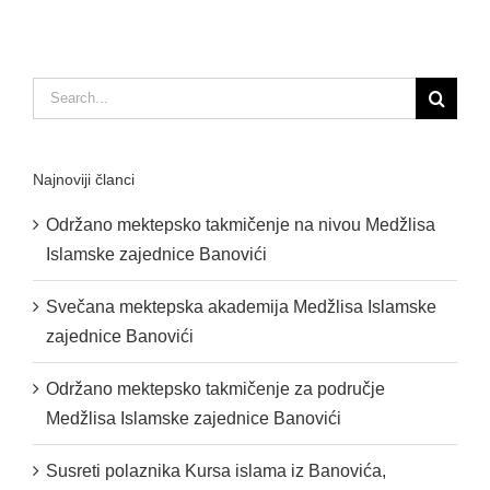
Search
for:
Najnoviji članci
Održano mektepsko takmičenje na nivou Medžlisa
Islamske zajednice Banovići
Svečana mektepska akademija Medžlisa Islamske
zajednice Banovići
Održano mektepsko takmičenje za područje
Medžlisa Islamske zajednice Banovići
Susreti polaznika Kursa islama iz Banovića,