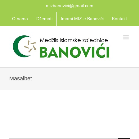
Skip
mizbanovici@gmail.com
to
O nama
Džemati
Imami MIZ-e Banovići
Kontakt
content
Masalbet