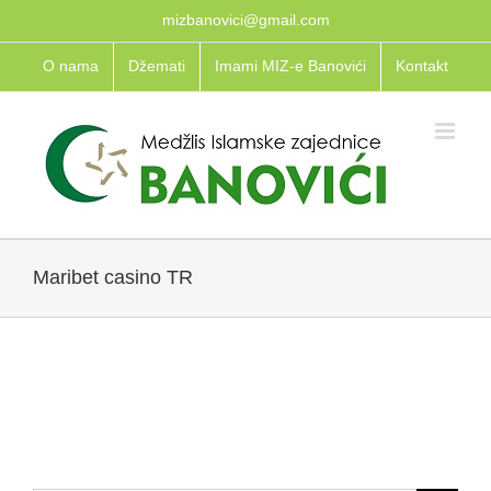
Skip
mizbanovici@gmail.com
to
O nama
Džemati
Imami MIZ-e Banovići
Kontakt
content
Maribet casino TR