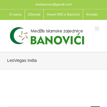
Skip
mizbanovici@gmail.com
to
O nama
Džemati
Imami MIZ-e Banovići
Kontakt
content
LeoVegas India