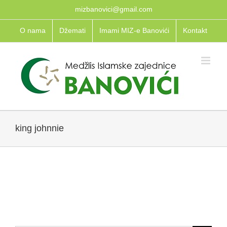
Skip
mizbanovici@gmail.com
to
O nama
Džemati
Imami MIZ-e Banovići
Kontakt
content
king johnnie