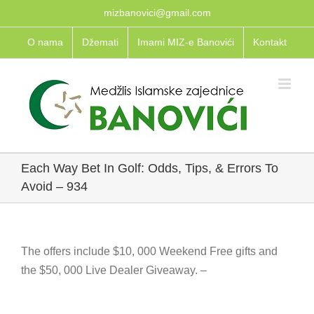
Skip
mizbanovici@gmail.com
to
O nama
Džemati
Imami MIZ-e Banovići
Kontakt
content
Each Way Bet In Golf: Odds, Tips, & Errors To
Avoid – 934
The offers include $10, 000 Weekend Free gifts and
the $50, 000 Live Dealer Giveaway. –