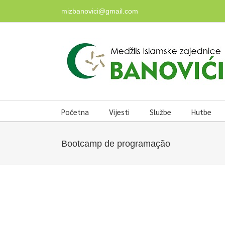
Skip
mizbanovici@gmail.com
to
content
Početna
Vijesti
Službe
Hutbe
Bootcamp de programação