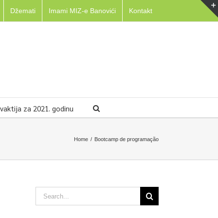
Džemati
Imami MIZ-e Banovići
Kontakt
aktija za 2021. godinu
Home
/
Bootcamp de programação
Search
for: