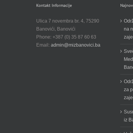
Kontakt Informacije
Najnovi
Ulica 7 novembra br. 4, 75290
Odr
Banovići, Banovići
na n
Phone: +387 (0) 35 87 60 63
zaje
Email:
admin@mizbanovici.ba
Sve
Medž
Bano
Odr
za p
zaje
Susr
iz B