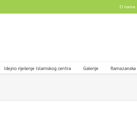
O nama
Idejno riješenje Islamskog centra
Galerije
Ramazanska v