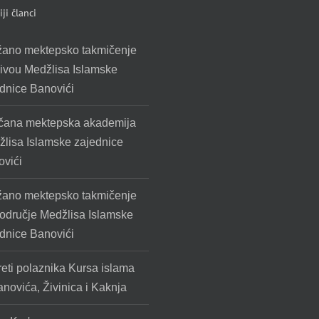
ji članci
žano mektepsko takmičenje
ivou Medžlisa Islamske
dnice Banovići
čana mektepska akademija
lisa Islamske zajednice
vići
žano mektepsko takmičenje
odručje Medžlisa Islamske
dnice Banovići
eti polaznika Kursa islama
anovića, Živinica i Kaknja