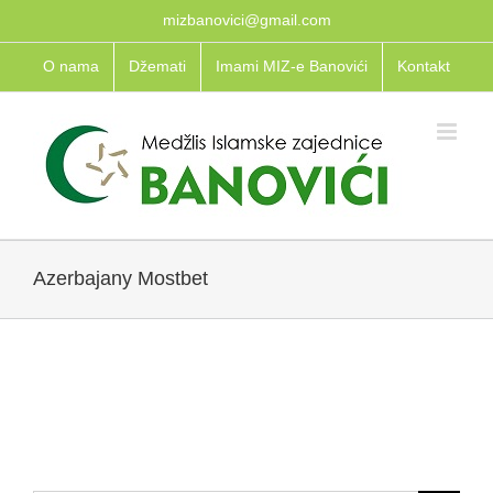
Skip
mizbanovici@gmail.com
to
O nama
Džemati
Imami MIZ-e Banovići
Kontakt
content
Azerbajany Mostbet