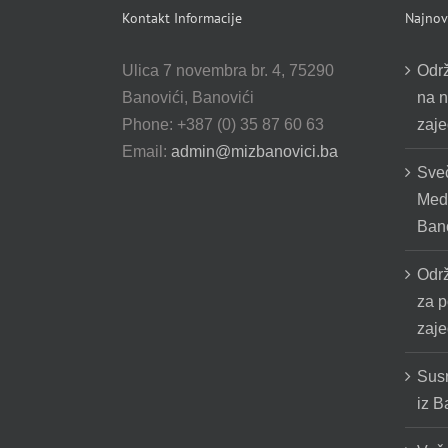
Kontakt Informacije
Najnovi
Ulica 7 novembra br. 4, 75290
Odr
Banovići, Banovići
na n
Phone: +387 (0) 35 87 60 63
zaje
Email:
admin@mizbanovici.ba
Sve
Medž
Bano
Odr
za p
zaje
Susr
iz B