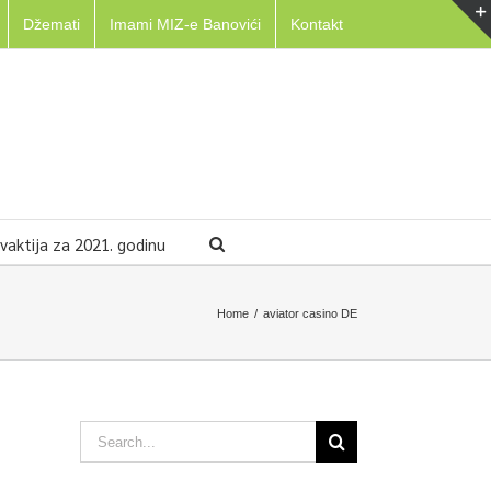
Džemati
Imami MIZ-e Banovići
Kontakt
aktija za 2021. godinu
Home
/
aviator casino DE
Search
for: