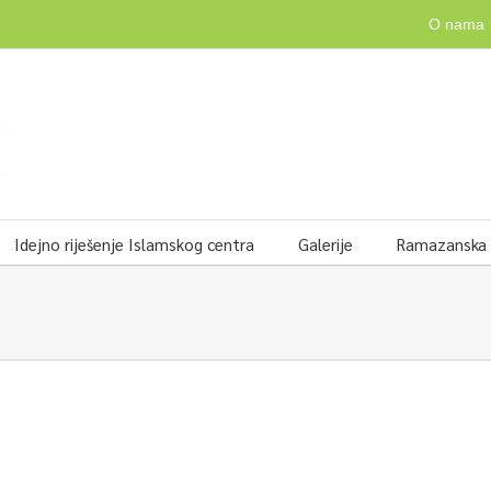
O nama
Idejno riješenje Islamskog centra
Galerije
Ramazanska v