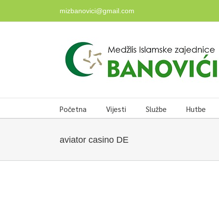
Skip
mizbanovici@gmail.com
to
content
Početna
Vijesti
Službe
Hutbe
aviator casino DE