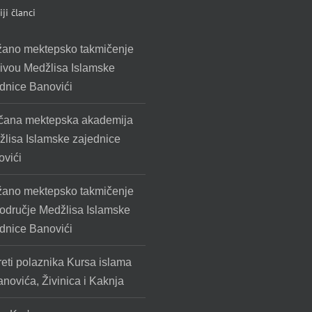
ji članci
žano mektepsko takmičenje
ivou Medžlisa Islamske
dnice Banovići
čana mektepska akademija
lisa Islamske zajednice
vići
žano mektepsko takmičenje
odručje Medžlisa Islamske
dnice Banovići
eti polaznika Kursa islama
anovića, Živinica i Kaknja