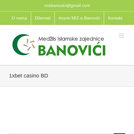
Skip
mizbanovici@gmail.com
to
O nama
Džemati
Imami MIZ-e Banovići
Kontakt
content
1xbet casino BD