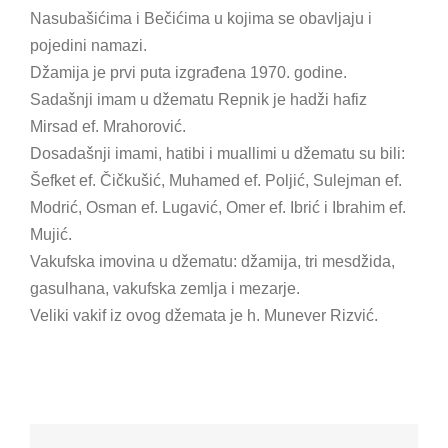
Nasubašićima i Bečićima u kojima se obavljaju i
pojedini namazi.
Džamija je prvi puta izgrađena 1970. godine.
Sadašnji imam u džematu Repnik je hadži hafiz
Mirsad ef. Mrahorović.
Dosadašnji imami, hatibi i muallimi u džematu su bili:
Šefket ef. Čičkušić, Muhamed ef. Poljić, Sulejman ef.
Modrić, Osman ef. Lugavić, Omer ef. Ibrić i Ibrahim ef.
Mujić.
Vakufska imovina u džematu: džamija, tri mesdžida,
gasulhana, vakufska zemlja i mezarje.
Veliki vakif iz ovog džemata je h. Munever Rizvić.