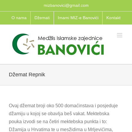
Skip
mizbanovici@gmail.com
to
O nama
Džemati
Imami MIZ-e Banovići
Kontakt
content
Džemat Repnik
Ovaj džemat broji oko 500 domaćinstava i posjeduje
džamiju u kojoj se obavlja beš vakat. Mektebska
pouka izvodi se na četiri mektebska punkta i to:
Džamija u Hrvatima te u mesžidima u Mrljevićima,