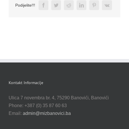
Facebook
Twitter
Reddit
LinkedIn
Pinterest
Vk
Podijelite!!!
Kontakt Informacije
Ulica 7 novembra br. 4, 75290 Banovići, Banovići
Phone: +387 (0) 35 87 60 63
Email:
admin@mizbanovici.ba