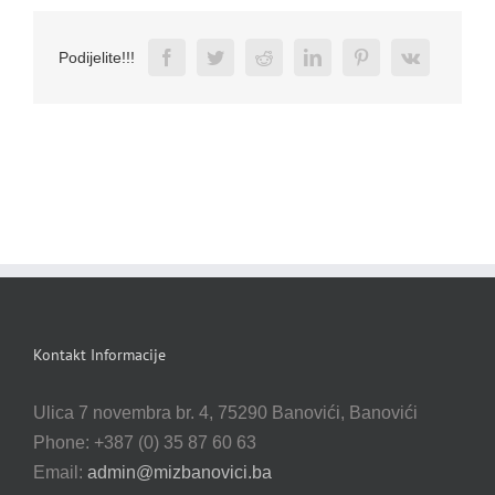
Facebook
Twitter
Reddit
LinkedIn
Pinterest
Vk
Podijelite!!!
Kontakt Informacije
Ulica 7 novembra br. 4, 75290 Banovići, Banovići
Phone: +387 (0) 35 87 60 63
Email:
admin@mizbanovici.ba