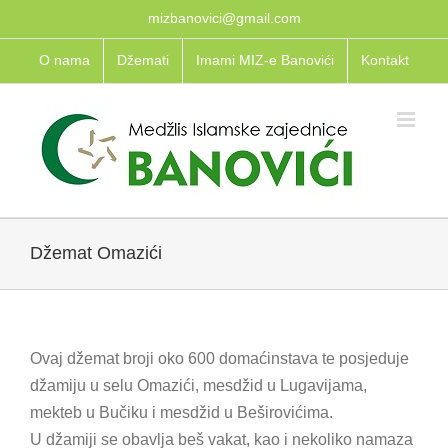
Skip
mizbanovici@gmail.com
to
O nama
Džemati
Imami MIZ-e Banovići
Kontakt
content
Džemat Omazići
Ovaj džemat broji oko 600 domaćinstava te posjeduje
džamiju u selu Omazići, mesdžid u Lugavijama,
mekteb u Bučiku i mesdžid u Beširovićima.
U džamiji se obavlja beš vakat, kao i nekoliko namaza