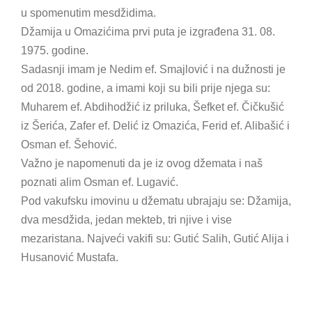
u spomenutim mesdžidima.
Džamija u Omazićima prvi puta je izgrađena 31. 08.
1975. godine.
Sadasnji imam je Nedim ef. Smajlović i na dužnosti je
od 2018. godine, a imami koji su bili prije njega su:
Muharem ef. Abdihodžić iz priluka, Šefket ef. Čičkušić
iz Šerića, Zafer ef. Delić iz Omazića, Ferid ef. Alibašić i
Osman ef. Šehović.
Važno je napomenuti da je iz ovog džemata i naš
poznati alim Osman ef. Lugavić.
Pod vakufsku imovinu u džematu ubrajaju se: Džamija,
dva mesdžida, jedan mekteb, tri njive i vise
mezaristana. Najveći vakifi su: Gutić Salih, Gutić Alija i
Husanović Mustafa.