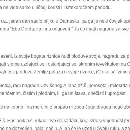
la ne vide samo u ličnoj koristi ili kratkoročnom periodu.
.a., jedan dan sadio biljku u Damasku, pa ga je neki čovjek upita
dina “Ebu Derda, r.a., mu odgovori:” Ja ću imati nagradu za sve on
ni, iz svoje bogate riznice nudi plodove svoje, nagradu za preda
agali sjeme uzdajući se i oslanjajući se iskrenim tevekkulom na 
alnosti plodove Zemlje polažu u svoje riznice, iščekujući zimu i 
 imetka, radi nagrade Uzvišenog Allaha dž.š, bereketa i milosrđa 
erićetnim, čistim i plodnim, ili ga uništava, onečisti i upropasti.
tal na kopnu i na moru nije propao ni zbog čega drugog nego zbo
.š. Poslanik a.s. rekao: “Ko da sadaku koja iznosi vrijednost je
o na dozvoljen, halal način, Allah će je uzeti u Svoju ruku, a zat