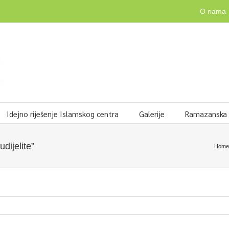
O nama
Idejno riješenje Islamskog centra
Galerije
Ramazanska v
dijelite”
Home