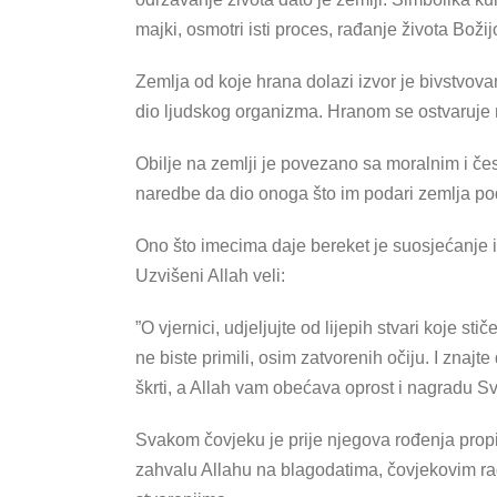
majki, osmotri isti proces, rađanje života Bož
Zemlja od koje hrana dolazi izvor je bivstvova
dio ljudskog organizma. Hranom se ostvaruje n
Obilje na zemlji je povezano sa moralnim i če
naredbe da dio onoga što im podari zemlja po
Ono što imecima daje bereket je suosjećanje i
Uzvišeni Allah veli:
”O vjernici, udjeljujte od lijepih stvari koje st
ne biste primili, osim zatvorenih očiju. I znaj
škrti, a Allah vam obećava oprost i nagradu Sv
Svakom čovjeku je prije njegova rođenja propi
zahvalu Allahu na blagodatima, čovjekovim ra