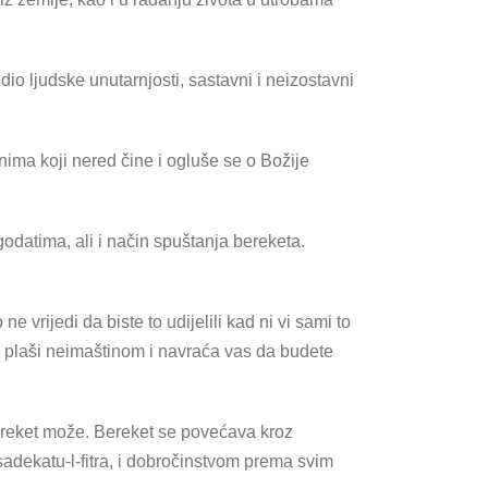
io ljudske unutarnjosti, sastavni i neizostavni
ima koji nered čine i ogluše se o Božije
odatima, ali i način spuštanja bereketa.
ne vrijedi da biste to udijelili kad ni vi sami to
vas plaši neimaštinom i navraća vas da budete
bereket može. Bereket se povećava kroz
adekatu-l-fitra, i dobročinstvom prema svim