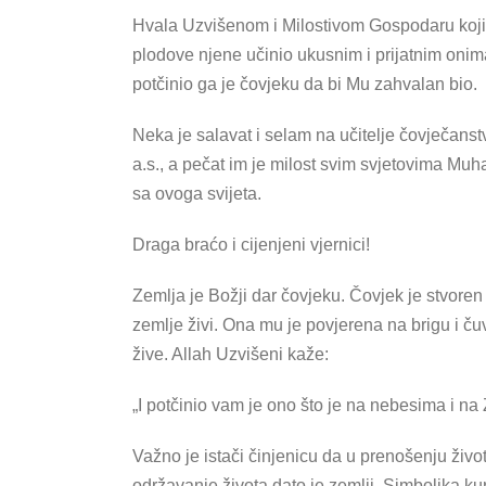
Hvala Uzvišenom i Milostivom Gospodaru koji 
plodove njene učinio ukusnim i prijatnim onima 
potčinio ga je čovjeku da bi Mu zahvalan bio.
Neka je salavat i selam na učitelje čovječanst
a.s., a pečat im je milost svim svjetovima Muha
sa ovoga svijeta.
Draga braćo i cijenjeni vjernici!
Zemlja je Božji dar čovjeku. Čovjek je stvoren
zemlje živi. Ona mu je povjerena na brigu i ču
žive. Allah Uzvišeni kaže:
„I potčinio vam je ono što je na nebesima i na Z
Važno je istači činjenicu da u prenošenju života 
održavanje života dato je zemlji. Simbolika ku