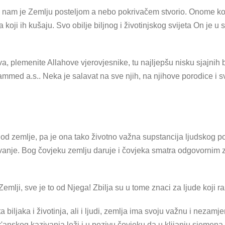
nam je Zemlju posteljom a nebo pokrivačem stvorio. Onome koji
koji ih kušaju. Svo obilje biljnog i životinjskog svijeta On je u
va, plemenite Allahove vjerovjesnike, tu najljepšu nisku sjajnih
mmed a.s.. Neka je salavat na sve njih, na njihove porodice i sv
 od zemlje, pa je ona tako životno važna supstancija ljudskog pos
vanje. Bog čovjeku zemlju daruje i čovjeka smatra odgovornim za
emlji, sve je to od Njega! Zbilja su u tome znaci za ljude koji ra
biljaka i životinja, ali i ljudi, zemlja ima svoju važnu i nezamjen
r'anskog kazivanja leži i u pozivu čovjeku da u klijanju sjemena 