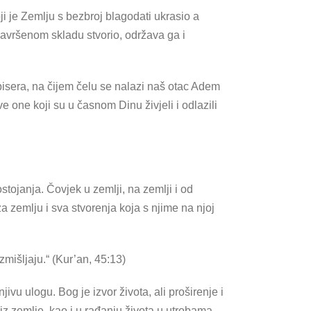
 je Zemlju s bezbroj blagodati ukrasio a
 savršenom skladu stvorio, održava ga i
 bisera, na čijem čelu se nalazi naš otac Adem
e one koji su u časnom Dinu živjeli i odlazili
tojanja. Čovjek u zemlji, na zemlji i od
 zemlju i sva stvorenja koja s njime na njoj
zmišljaju.“ (Kur’an, 45:13)
jivu ulogu. Bog je izvor života, ali proširenje i
iz zemlje, kao i u rađanju života u utrobama