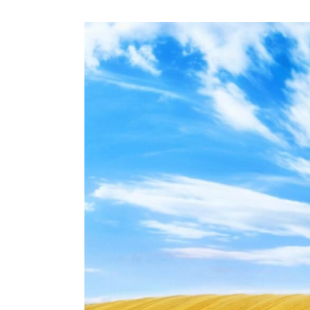
View
Larger
Image