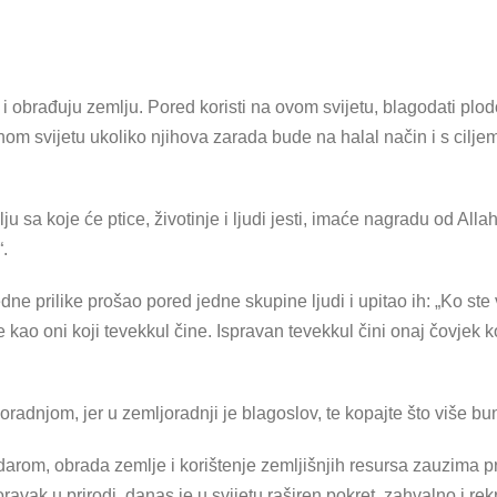
 obrađuju zemlju. Pored koristi na ovom svijetu, blagodati plod
om svijetu ukoliko njihova zarada bude na halal način i s ciljem
ju sa koje će ptice, životinje i ljudi jesti, imaće nagradu od All
.
 jedne prilike prošao pored jedne skupine ljudi i upitao ih: „Ko ste
 kao oni koji tevekkul čine. Ispravan tevekkul čini onaj čovjek 
joradnjom, jer u zemljoradnji je blagoslov, te kopajte što više bu
 darom, obrada zemlje i korištenje zemljišnjih resursa zauzima 
ravak u prirodi, danas je u svijetu raširen pokret, zahvalno i r