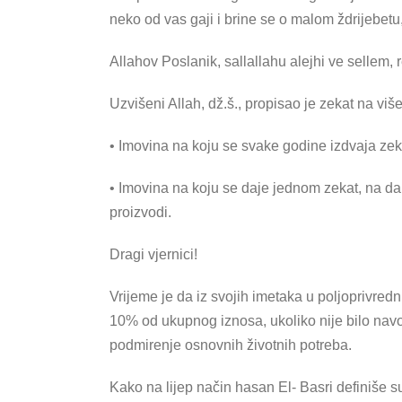
neko od vas gaji i brine se o malom ždrijebetu
Allahov Poslanik, sallallahu alejhi ve sellem,
Uzvišeni Allah, dž.š., propisao je zekat na viš
• Imovina na koju se svake godine izdvaja zekat
• Imovina na koju se daje jednom zekat, na dan
proizvodi.
Dragi vjernici!
Vrijeme je da iz svojih imetaka u poljoprivred
10% od ukupnog iznosa, ukoliko nije bilo navo
podmirenje osnovnih životnih potreba.
Kako na lijep način hasan El- Basri definiše s