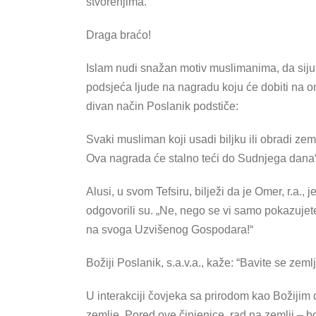
stvorenjima.
Draga braćo!
Islam nudi snažan motiv muslimanima, da siju i
podsjeća ljude na nagradu koju će dobiti na on
divan način Poslanik podstiče:
Svaki musliman koji usadi biljku ili obradi zeml
Ova nagrada će stalno teći do Sudnjega dana“
Alusi, u svom Tefsiru, bilježi da je Omer, r.a.,
odgovorili su. „Ne, nego se vi samo pokazujete
na svoga Uzvišenog Gospodara!“
Božiji Poslanik, s.a.v.a., kaže: “Bavite se zeml
U interakciji čovjeka sa prirodom kao Božijim
zemlje. Pored ove činjenice, rad na zemlji – bo