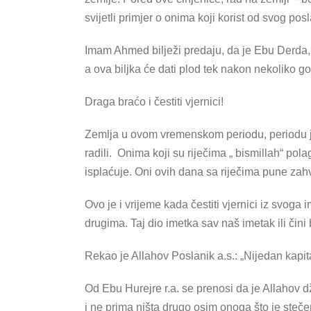
svijetli primjer o onima koji korist od svog pos
Imam Ahmed bilježi predaju, da je Ebu Derda, r
a ova biljka će dati plod tek nakon nekoliko go
Draga braćo i čestiti vjernici!
Zemlja u ovom vremenskom periodu, periodu jese
radili. Onima koji su riječima „ bismillah“ pol
isplaćuje. Oni ovih dana sa riječima pune zahv
Ovo je i vrijeme kada čestiti vjernici iz svoga
drugima. Taj dio imetka sav naš imetak ili čini b
Rekao je Allahov Poslanik a.s.: „Nijedan kapi
Od Ebu Hurejre r.a. se prenosi da je Allahov dž
i ne prima ništa drugo osim onoga što je stečen