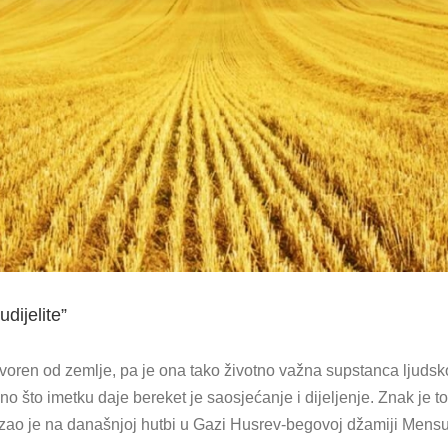
dijelite”
tvoren od zemlje, pa je ona tako životno važna supstanca ljudskog
 Ono što imetku daje bereket je saosjećanje i dijeljenje. Znak j
azao je na današnjoj hutbi u Gazi Husrev-begovoj džamiji Mensur