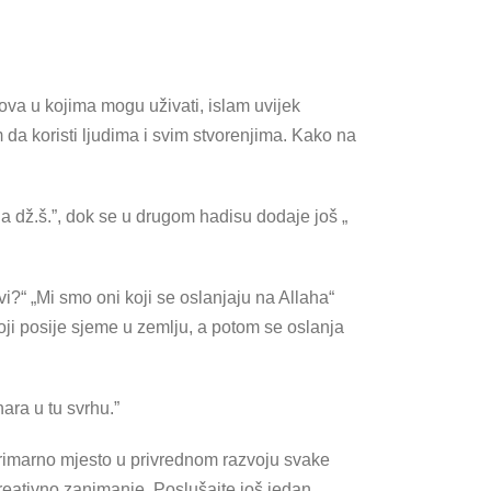
ova u kojima mogu uživati, islam uvijek
 da koristi ljudima i svim stvorenjima. Kako na
aha dž.š.”, dok se u drugom hadisu dodaje još „
 vi?“ „Mi smo oni koji se oslanjaju na Allaha“
koji posije sjeme u zemlju, a potom se oslanja
nara u tu svrhu.”
primarno mjesto u privrednom razvoju svake
ekreativno zanimanje. Poslušajte još jedan