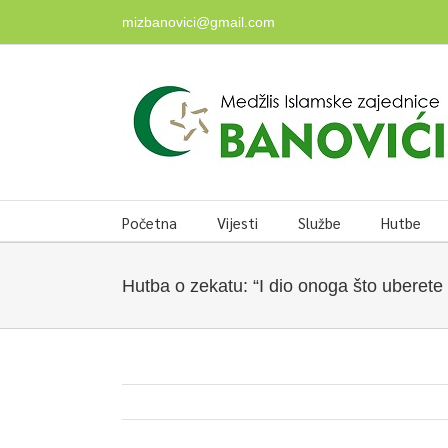
Skip
mizbanovici@gmail.com
to
content
Početna
Vijesti
Službe
Hutbe
Hutba o zekatu: “I dio onoga što uberete u