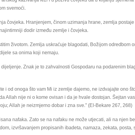
ijom svemoći.
nja čovjeka. Hranjenjem, činom uzimanja hrane, zemlja postaje d
ajintimniji dodir između zemlje i čovjeka.
stitim životom. Zemlja uskraćuje blagodati, Božijom odredbom on
dijele sa onima koji nemaju.
 dijeljenje. Znak je to zahvalnosti Gospodaru na podarenim blag
ičete i od onoga što vam Mi iz zemlje dajemo, ne izdvajajte ono što 
te da Allah nije ni o kome ovisan i da je hvale dostojan. Šejtan 
oju; Allah je neizmjerno dobar i zna sve.” (El-Bekare 267, 268)
sana nafaka. Zato se na nafaku ne može utjecati, ali na njen 
dom, izvršavanjem propisanih ibadeta, namaza, zekata, posta, s