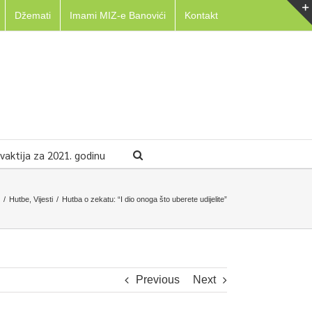
Džemati
Imami MIZ-e Banovići
Kontakt
aktija za 2021. godinu
/
Hutbe
,
Vijesti
/
Hutba o zekatu: “I dio onoga što uberete udijelite”
Previous
Next