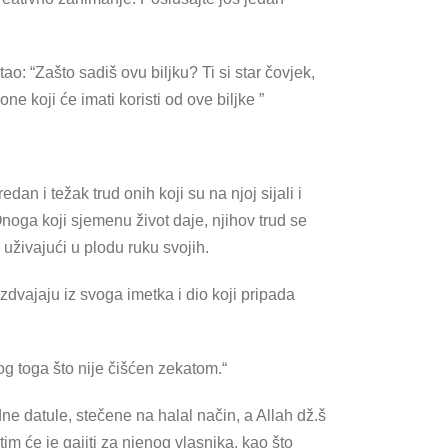
o: “Zašto sadiš ovu biljku? Ti si star čovjek,
e koji će imati koristi od ove biljke ”
n i težak trud onih koji su na njoj sijali i
Onoga koji sjemenu život daje, njihov trud se
uživajući u plodu ruku svojih.
izdvajaju iz svoga imetka i dio koji pripada
g toga što nije čišćen zekatom.“
dne datule, stečene na halal način, a Allah dž.š
im će je gajiti za njenog vlasnika, kao što