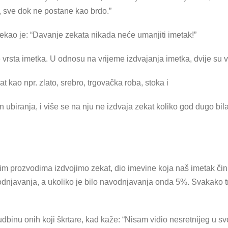
, sve dok ne postane kao brdo.”
 rekao je: “Davanje zekata nikada neće umanjiti imetak!”
e vrsta imetka. U odnosu na vrijeme izdvajanja imetka, dvije su v
 kao npr. zlato, srebro, trgovačka roba, stoka i
 ubiranja, i više se na nju ne izdvaja zekat koliko god dugo bila
nim prozvodima izdvojimo zekat, dio imevine koja naš imetak čini 
dnjavanja, a ukoliko je bilo navodnjavanja onda 5%. Svakako tre
udbinu onih koji škrtare, kad kaže: “Nisam vidio nesretnijeg u sv